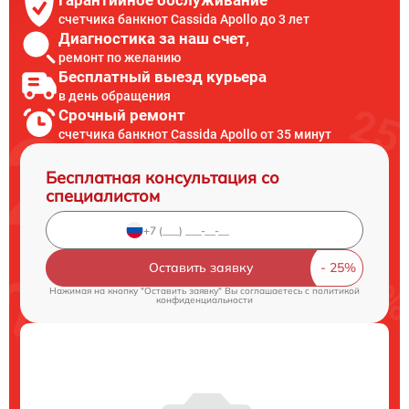
счетчика банкнот Cassida Apollo до 3 лет
Диагностика за наш счет,
ремонт по желанию
Бесплатный выезд курьера
в день обращения
Срочный ремонт
счетчика банкнот Cassida Apollo от 35 минут
Бесплатная консультация со
специалистом
Оставить заявку
Нажимая на кнопку "Оставить заявку" Вы соглашаетесь c
политикой
конфиденциальности