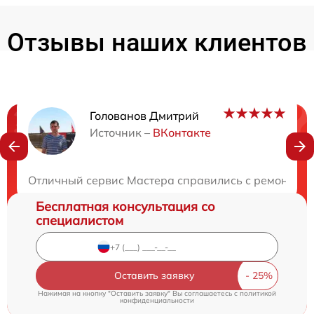
Отзывы наших клиентов
Голованов Дмитрий
Нужна консультация?
Источник –
ВКонтакте
Закажите бесплатную консультацию
Отличный сервис Мастера справились с ремонтом 
Бесплатная консультация со
специалистом
Оставить заявку
Нажимая на кнопку "Оставить заявку" Вы соглашаетесь c
политикой
конфиденциальности